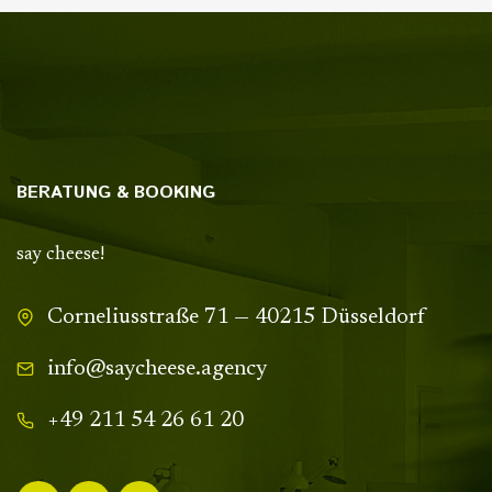
BERATUNG & BOOKING
say cheese!
Corneliusstraße 71 — 40215 Düsseldorf
info@saycheese.agency
+49 211 54 26 61 20‬