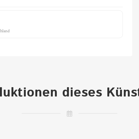
chland
uktionen dieses Küns