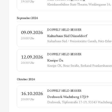
19:30 Uhr
Kleinkunstbühne Statt-Theater, Winklergasse 16
September 2026
DOPPELT HELD BESSER
09.09.2026
Kulturhaus Süd Düsseldorf
20:00 Uhr
Kulturhaus Süd / Freizeitstätte Garath, Fritz-Erle
DOPPELT HELD BESSER
12.09.2026
Kneipe Öx
20:30 Uhr
Kneipe ÖX, Neue Straße, Berkatal-Frankershause
Oktober 2026
DOPPELT HELD BESSER
16.10.2026
Drehwerk Wachtberg 17|19
20:00 Uhr
Drehwerk, Töpferstraße 17-19, 53343 Wachtberg