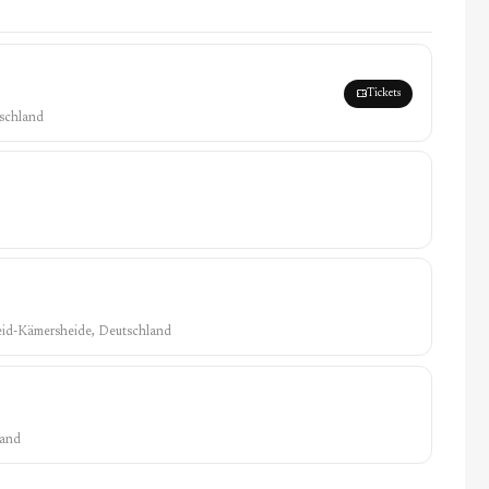
Tickets
tschland
eid-Kämersheide, Deutschland
land