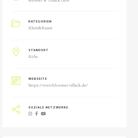
Blömer & Tillack GbR
KATEGORIEN
Klein&Kunst
STANDORT
Köln
WEBSEITE
https://www.bloemer-tillack.de/
SOZIALE NETZWERKE