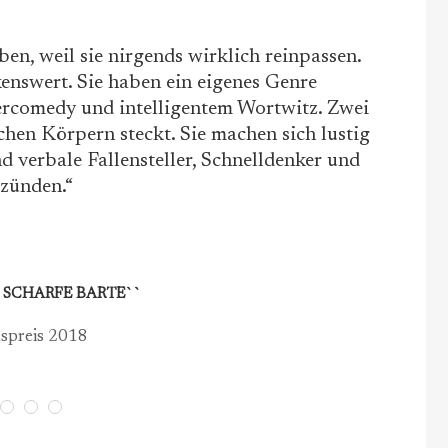
en, weil sie nirgends wirklich reinpassen.
nswert. Sie haben ein eigenes Genre
percomedy und intelligentem Wortwitz. Zwei
hen Körpern steckt. Sie machen sich lustig
nd verbale Fallensteller, Schnelldenker und
 zünden.“
⭐️ KABARETTWETTBEWERB PAULANER SOLO
Gewinner 2018